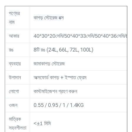
পণ্যের
কাপড় স্টোরেজ বক্স
নাম
আকার
40*30*20সেমি/50*40*33সেমি/50*40*36সেমি/60
রঙ
8টি রঙ (24L, 66L, 72L, 100L)
ব্যবহার
জামাকাপড় স্টোরেজ
উপাদান
অক্সফোর্ড কাপড় + ইস্পাত ফ্রেম
লোগো
কাস্টমাইজেশন গ্রহণ করুন
ওজন
0.55 / 0.95 / 1 / 1.4KG
মাত্রিক
<±1 মিমি
সহনশীলতা