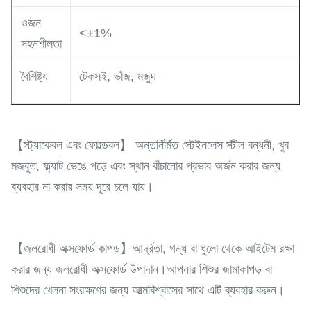
ওজন
<±1%
সহনশীলতা
বৈশিষ্ট্য
টেকসই, ভাঁজ, মজুদ
【স্ট্যাকেবল এবং ফোল্ডেবল】 অন্তর্নির্মিত স্টেইনলেস স্টীল বন্ধনী, খুব
মজবুত, ফ্ল্যাট ভেঙে পড়ে এবং স্থান বাঁচানোর প্রভাব অর্জন করার জন্য
ব্যবহার না করার সময় দূরে চলে যায়।
【জলরোধী অক্সফোর্ড কাপড়】আর্দ্রতা, গন্ধ বা ধুলো থেকে আইটেম রক্ষা
করার জন্য জলরোধী অক্সফোর্ড উপাদান।আপনার শিশুর জামাকাপড় বা
শিশুদের খেলনা সংরক্ষণের জন্য আত্মবিশ্বাসের সাথে এটি ব্যবহার করুন।