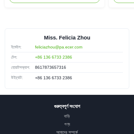
Miss. Felicia Zhou
ইমেইল:
feliciazhou@pa.ecer.com
টেল:
+86 136 6733 2386
হোয়াটসঅ্যাপ:
8617873657316
উইচ্যাট:
+86 136 6733 2386
গুরুত্বপূর্ণ সংযোগ
বাড়ি
পণ্য
আমাদের সম্পর্কে