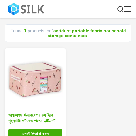
Found
1
products for "
antidust portable fabric household
storage containers
"
জামাকাপড় স্ট্যাকযোগ্য ফ্যাব্রিক
গৃহস্থালী স্টোরেজ পাত্রে এন্টিডাস্ট
বহনযোগ্য ওজন 1.4 কেজি
এখনই জিজ্ঞাসা করুন