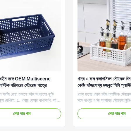
 গন্ধহীন সঙ্গে OEM Multiscene
খাদ্য ও ফল কলাপসিবল স্টোরেজ ব
্লাস্টিক পরিবারের স্টোরেজ পাত্রে
কেজি ভাঁজযোগ্য মজবুত পিপি প্লাস্ট
ল সবজি ধোয়া শুকানো ভাঁজ সংগ্রহের ঝুড়ি
খাদ্য ফলের ধারক ভাঁজ প্লাস্টিক স্টোরেজ 
ের বৈশিষ্ট্য: 1. খাবার কেনার পাশাপাশি, আপনি
সঙ্গে পণ্যের বর্ণনা আমাদের স্টোরেজ ঝুড়
্যাদির মতো বিভিন্ন গৃহস্থালির সামগ্রীও
অংশ হল যে সেগুলি যে কোনও সংকীর্ণ জায়
 পারেন।2. হ্যান্ডেল সহ প্লাস্টিক স্টোরেজ
করে এবং সেগুলিকে সহজেই ভাঁজ করা যেত
সেরা দাম পান
সেরা দাম পান
করা সহজ।3. এই বহনযোগ্য ঝুড়িটি পরিবেশ
সংরক্ষণ করা হয় এবং ব্যবহার না করা হয়।
 বিক্রয় বিন্দু: 1. উজ্জ্...
(গাঢ় নীল/হলুদ/ধূসর/সাদা);তি...