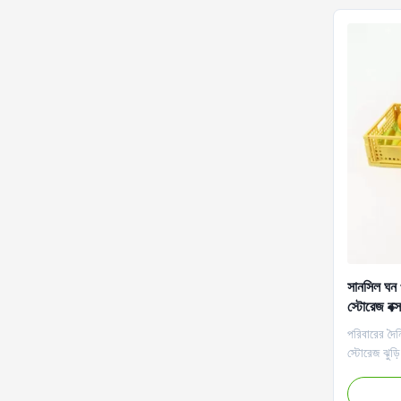
সানসিল ঘন প
স্টোরেজ বক্স
পরিবারের দৈন
স্টোরেজ ঝুড়ি
একটি সেরা অং
পুরোপুরি ফি