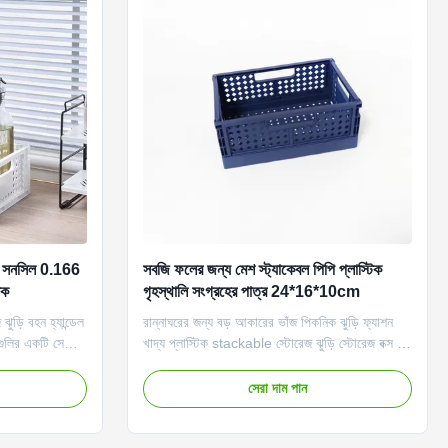
িন সনসিল 0.166
সবজি ফলের জন্য মেশ স্ট্যাকেবল পিপি প্লাস্টিক
িক
গৃহস্থালি সংগ্রহের পাত্র 24*16*10cm
ঝুড়ি বহন হ্যান্ডেল
রান্নাঘরের জন্য বড় আকারের ভাঁজ পিকনিক ঝুড়ি ফ্যাশন
িগুলির একটি সেরা
খাদ্য প্লাস্টিক stackable স্টোরেজ ঝুড়ি স্টোরেজ বক্স হল
গায় পুরোপুরি ফিট
একটি সহজ এবং বহনযোগ্য বহুমুখী স্টোরেজ বক্স যা আলাদা
ে পারে যাতে
স্টোরেজের জন্য ছোট বাক্স শ্রেণীবদ্ধ করতে ব্যবহৃত হয়।
সেরা দাম পান
চার রঙ নির্বাচন
এটি সোজা বা সমতল স্থাপন করা যেতে পারে।বাক্স (বাক্স)
বিশেষভাবে অগোছালো আইটেমগুলি সাজানোর ...