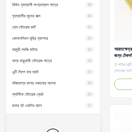
কিউব গৃহস্থালী সংগ্রহস্থল পাত্রে
30
গৃহস্থালীর জুতার বাক্স
44
হোম স্টোরেজ কার্ট
41
কোলাপসিবল লন্ড্রি হ্যাম্পার
25
আয়তক্ষেত্র
বহুমুখী সবজি কাটার
15
জন্য টেকসই
খাদ্য বায়ুরোধী স্টোরেজ পাত্রে
23
3 সাইজ মাল্
স্টোরেজ অর্গ
এন্টি স্লিপ বাথ ম্যাট
21
প্লাস্টিকের স
ভাঁজযোগ্য কাপড় শুকানোর আলনা
স্ট্যাকযোগ
10
ইঞ্চি x 10.0
প্লাস্টিক স্টোরেজ ক্রেট
32
পোর্টেবল: এ
রাবার হট ওয়াটার ব্যাগ
17