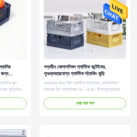
স্থালির
গন্ধহীন কোলাপসিবল প্লাস্টিক কন্টেইনার,
র জন্য
পুনঃব্যবহারযোগ্য প্লাস্টিক স্ট্যাকিং ঝুড়ি
লাস্টিক বক্স
রান্নাঘরের জন্য মিনি প্লাস্টিক স্ট্যাকেবল কোলাপসিবল
টোরেজ ঝুড়িগুলির
স্টোরেজ বিন অর্গানাইজার রঙ - 4 রঙ: নীল/হলুদ/ধূসর/সাদা
ংকীর্ণ জায়গায়
(বিভিন্ন ধরণের আইটেমগুলিকে বিভিন্ন ঝুড়িতে সংরক্ষণ
ঁজ করা যেতে পারে
করতে এবং তারপরে আলমারিতে বা শেলফে তালিকাভুক্ত
সেরা দাম পান
করা হয় তখন আরও
করতে, আপনি যখন আইটেমগুলি খুঁজছেন তখন আপনি দ্রুত
অনুসন্ধানের পরিসর সংকুচিত করতে পারেন, নষ্ট না করে ...