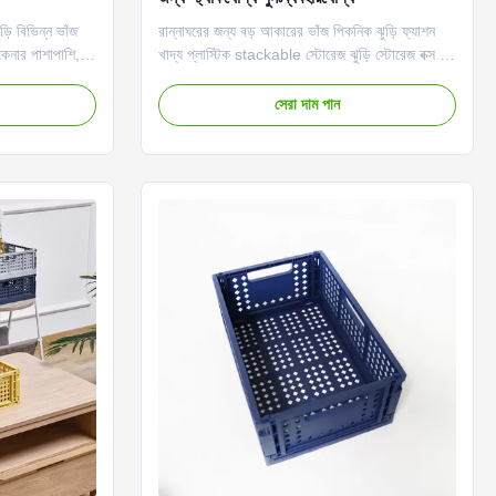
ড়ি বিভিন্ন ভাঁজ
রান্নাঘরের জন্য বড় আকারের ভাঁজ পিকনিক ঝুড়ি ফ্যাশন
 কেনার পাশাপাশি,
খাদ্য প্লাস্টিক stackable স্টোরেজ ঝুড়ি স্টোরেজ বক্স হল
 গৃহস্থালির
একটি সহজ এবং বহনযোগ্য বহুমুখী স্টোরেজ বক্স যা আলাদা
ডেল সহ প্লাস্টিক
স্টোরেজের জন্য ছোট বাক্স শ্রেণীবদ্ধ করতে ব্যবহৃত হয়।
সেরা দাম পান
হনযোগ্য ঝুড়িটি
এটি সোজা বা সমতল স্থাপন করা যেতে পারে।বাক্স (বাক্স)
বিশেষভাবে অগোছালো আইটেমগুলি সাজানোর ...