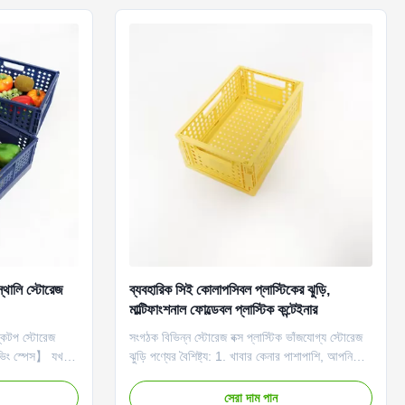
স্থালি স্টোরেজ
ব্যবহারিক সিই কোলাপসিবল প্লাস্টিকের ঝুড়ি,
মাল্টিফাংশনাল ফোল্ডেবল প্লাস্টিক কন্টেইনার
স্কটপ স্টোরেজ
সংগঠক বিভিন্ন স্টোরেজ বক্স প্লাস্টিক ভাঁজযোগ্য স্টোরেজ
ভিং স্পেস】 যখন
ঝুড়ি পণ্যের বৈশিষ্ট্য: 1. খাবার কেনার পাশাপাশি, আপনি
কার স্টোরেজ ট্রে
খাবার, ফল ইত্যাদির মতো বিভিন্ন গৃহস্থালির সামগ্রীও
য় ভাঁজ করা যেতে
সংরক্ষণ করতে পারেন। 2. হ্যান্ডেল সহ প্লাস্টিক স্টোরেজ
সেরা দাম পান