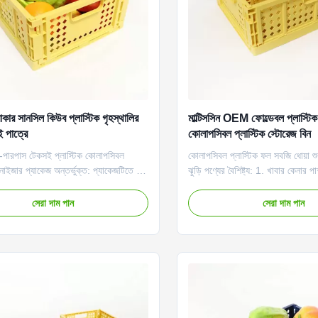
াকার সানসিল কিউব প্লাস্টিক গৃহস্থালির
মাল্টিসসিন OEM ফোল্ডেবল প্লাস্টিক 
 পাত্রে
কোলাপসিবল প্লাস্টিক স্টোরেজ বিন
টি-পারপাস টেকসই প্লাস্টিক কোলাপসিবল
কোলাপসিবল প্লাস্টিক ফল সবজি ধোয়া শ
ানাইজার প্যাকেজ অন্তর্ভুক্ত: প্যাকেজটিতে 1টি
ঝুড়ি পণ্যের বৈশিষ্ট্য: 1. খাবার কেনার 
্টোরেজ ঝুড়ি রয়েছে যা ব্যবহার না করার সময়
খাবার, ফল ইত্যাদির মতো বিভিন্ন গৃহস্থ
্য হতে পারে।34*25.5*13 সেমি / 13.39
সংরক্ষণ করতে পারেন। 2. হ্যান্ডেল সহ প
সেরা দাম পান
সেরা দাম পান
4 ইঞ্চি x 5.12 ইঞ্চি। কমপ্যাক্ট এবং
ঝুড়ি, বহন করা সহজ। 3. এই বহনযোগ্য 
ই কন্টেইনারে সেই ছোট অফিস সরবরাহগু...
বান্ধব নিরাপদ। বিক্রয় বিন্দু: 1. উজ্...