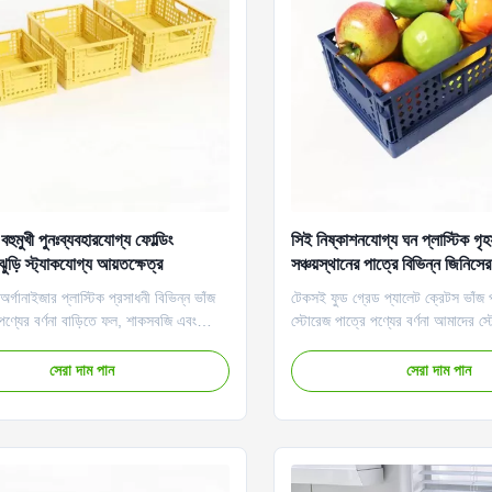
হুমুখী পুনঃব্যবহারযোগ্য ফোল্ডিং
সিই নিষ্কাশনযোগ্য ঘন প্লাস্টিক গৃহ
ঝুড়ি স্ট্যাকযোগ্য আয়তক্ষেত্র
সঞ্চয়স্থানের পাত্রে বিভিন্ন জিনিসে
সংকোচনযোগ্য
অর্গানাইজার প্লাস্টিক প্রসাধনী বিভিন্ন ভাঁজ
টেকসই ফুড গ্রেড প্যালেট ক্রেটস ভাঁজ প্
 পণ্যের বর্ণনা বাড়িতে ফল, শাকসবজি এবং
স্টোরেজ পাত্রে পণ্যের বর্ণনা আমাদের স্
্ষণ, স্টোরেজ স্পেস বাঁচাতে এবং বাড়ি পরিষ্কার
একটি সেরা অংশ হল যে সেগুলি যে কোনও স
টি একটি প্রয়োজনীয় আইটেম।এটি সংগঠিত
পুরোপুরি ফিট করে এবং সেগুলি সহজেই ভা
সেরা দাম পান
সেরা দাম পান
 দ্রুত ভাঁজ করা যায়।সাধারণ রঙের নকশাটি
যাতে সংরক্ষণ করা হয় এবং ব্যবহার না 
র ঘর, রান্নাঘর এবং বেড...
জায়গা বাঁচাতে পারে৷ চার রঙ ( গাঢ় নী...