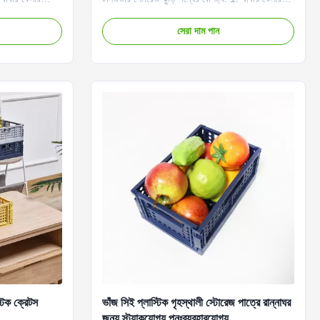
তো বিভিন্ন
পাশাপাশি, আপনি খাবার, ফল ইত্যাদির মতো বিভিন্ন
ন। 2. হ্যান্ডেল সহ
গৃহস্থালির সামগ্রীও সংরক্ষণ করতে পারেন। 2. হ্যান্ডেল সহ
সেরা দাম পান
জ। 3. এই বহনযোগ্য
প্লাস্টিক স্টোরেজ ঝুড়ি, বহন করা সহজ। 3. এই বহনযোগ্য
ঝুড়িটি পরিবেশ বান্ধব নিরাপদ। বিক্রয় ব...
্টিক ক্রেটস
ভাঁজ সিই প্লাস্টিক গৃহস্থালী স্টোরেজ পাত্রে রান্নাঘর
জন্য স্ট্যাকযোগ্য পুনঃব্যবহারযোগ্য