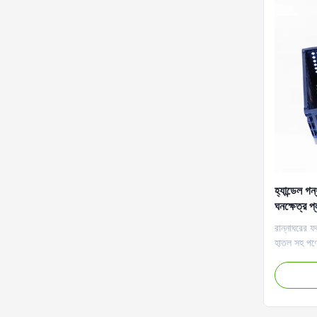
হ্যান্ডেল
ঘনক্ষেত্র প
রান্নাঘরের ফ
হাতল সহ পণ্য
খাবার, ফল ইত
সংরক্ষণ করতে
ঝুড়ি, বহন 
বান্ধব নিরাপদ।