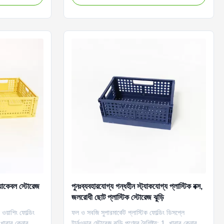
হজ, স্থান বাঁচাতে
ঝুড়ি, বহন করা সহজ। 3. এই বহনযোগ্য ঝুড়িটি পরিবেশ
বান্ধব নিরাপদ। বিক্রয় বিন্দু: 1. উজ...
্যাকেবল স্টোরেজ
পুনঃব্যবহারযোগ্য গন্ধহীন স্ট্যাকযোগ্য প্লাস্টিক বক্স,
জলরোধী ছোট প্লাস্টিক স্টোরেজ ঝুড়ি
 ওয়াশিং ফোল্ডিং
ফল ও সবজি সুপারমার্কেট প্লাস্টিক ফোল্ডিং ডিসপ্লে
. খাবার কেনার
টার্নওভার স্টোরেজ ঝুড়ি পণ্যের বৈশিষ্ট্য: 1. খাবার কেনার