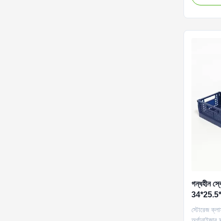
পারে যাতে সং
রঙ (গাঢ় নীল
গন্ধহীন স্ক
34*25.5*1
স্টোরেজ ক্লাস
অর্গানাইজার স্