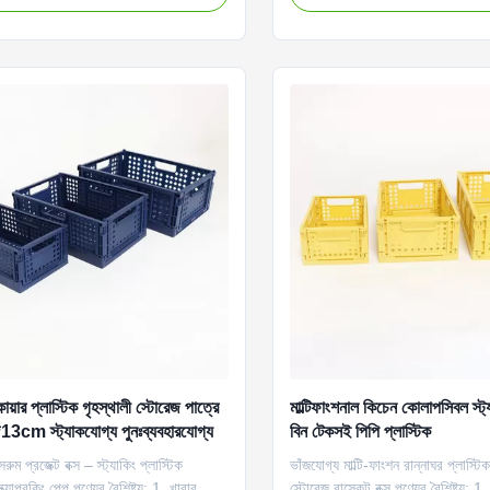
রক্ষণ করা হয় এবং ব্যবহার না করা হয়। চার
পারে, একত্রিত করা এবং বিচ্ছিন্ন করা স
/হলুদ/ধূসর/সাদা);তিনটি ...
পারে৷এবং ভাঁজ পরে ছোট আকার যেম...
োয়ার প্লাস্টিক গৃহস্থালী স্টোরেজ পাত্রে
মাল্টিফাংশনাল কিচেন কোলাপসিবল স্ট
3cm স্ট্যাকযোগ্য পুনঃব্যবহারযোগ্য
বিন টেকসই পিপি প্লাস্টিক
রুম প্রজেক্ট বক্স – স্ট্যাকিং প্লাস্টিক
ভাঁজযোগ্য মাল্টি-ফাংশন রান্নাঘর প্লাস্টিক
ক্র্যাপবুকিং পেপ পণ্যের বৈশিষ্ট্য: 1. খাবার
স্টোরেজ বাস্কেট বক্স পণ্যের বৈশিষ্ট্য: 1