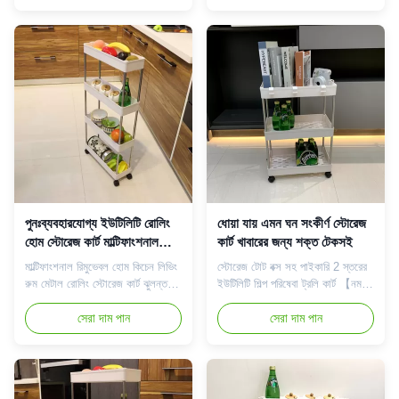
বেডরুমে ব্যবহার করা যেতে পারে। 3.
রান্নাঘর, বসার ঘর, বেডরুমে ব্যবহার করা
360 ডিগ্রী ঘূর্ণন এবং সরানো সহজ. 4.
যেতে পারে। 3. 360 ডিগ্রী ঘূর্ণন এবং
খুব স্থিতিশীল এবং লোড শক্তিশালী.
সরানো সহজ. 4. খুব স্থিতিশীল এবং লোড
বিক্রয় বিন্দু: 1. উজ্জ্বল এবং পরিষ্কার রং
শক্তিশালী. বিক্রয় বিন্দু: 1. উজ্জ্বল এবং
সঙ্গ...
পরিষ...
পুনঃব্যবহারযোগ্য ইউটিলিটি রোলিং
ধোয়া যায় এমন ঘন সংকীর্ণ স্টোরেজ
হোম স্টোরেজ কার্ট মাল্টিফাংশনাল
কার্ট খাবারের জন্য শক্ত টেকসই
ডিটাচেবল ওজন 1.4 কেজি
মাল্টিফাংশনাল রিমুভেবল হোম কিচেন লিভিং
স্টোরেজ টোট বক্স সহ পাইকারি 2 স্তরের
রুম মেটাল রোলিং স্টোরেজ কার্ট ঝুলন্ত
ইউটিলিটি শিল্প পরিষেবা ট্রলি কার্ট 【নমনীয়
কাপ সহ 3-টিয়ার মাল্টিফাংশন রোলিং কার্ট,
4 টিয়ার স্টোরেজ কার্ট 】রোলিং স্লিম
আপনি অগোছালো বিদায় বলুন! মজবুত
সেরা দাম পান
স্টোরেজ ইউটিলিটি কার্ট (ডাইমেনশন:
সেরা দাম পান
নির্মাণ - আমাদের চলমান কার্ট কার্বন
14.8" L x 5.3" W x31.9 " H.)
ইস্পাত, অ্যান্টি-জং এবং ক্ষয়রোধী দিয়ে
স্থান সাশ্রয় এবং সহজ পরিবহনের জন্য
তৈরি;এক-টুকরা মোড় পাইপ, স্থিতিশীল,
ডিজাইন করা হয়েছে৷ সাদা স্টোরেজ ট্রলি
কঠিন এবং ইনস্টল করা সহজ। 3-টিয়ার
আড়ম্বরপূর্ণ, সহজ এবং সুন্দর, উপযুক্ত