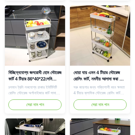
ঘূর্ণনযোগ্য কাস্টার আপনার জন্য এই
ছাঁচ করা সহজ নয়। স্টোরেজ কার্ট একটি
স্টোরেজ কার্টটি যেখানে খুশি সরানো এবং
ড্রেনিং ঝুড়ি হিসাবে ব্যবহার করা যেতে
ব্যবহার করা সহজ করে তোলে, এটি
পারে, রান্নাঘর, বাথরুম এবং অন্যান্য
অমসৃণ মেঝেতে ...
জায়গায় ব...
বিচ্ছিন্নযোগ্য জলরোধী হোম স্টোরেজ
ধোয়া যায় এমন 4 টিয়ার স্টোরেজ
কার্ট 4 টিয়ার 86*40*22সেমি
রোলিং কার্ট, নমনীয় আলাদা করা যায়
ইনস্টলযোগ্য
এমন সংকীর্ণ স্টোরেজ ট্রলি
চলমান ট্রলি লকযোগ্য চাকার ইউটিলিটি
সরু জায়গার জন্য শক্তিশালী বহন ক্ষমতা
রোলিং স্টোরেজ অর্গানাইজার কার্ট সাদা
4 টিয়ার ক্লাসিক স্টোরেজ রোলিং কার্ট
এবং ফাঁপা-আউট নীচের নকশা, চেহারা
অল-রাউন্ড স্পেস উইজার্ড: 86*40*12.5
সহজ এবং সুন্দর, ঝুড়ি আকৃতির শেলফ ভাল
সেরা দাম পান
সেমি মাপের এই স্টোরেজ কার্ট, আপনি
সেরা দাম পান
নিষ্কাশন আছে, পরিষ্কার করা সহজ, এবং
এটিকে যেকোনো জায়গায় রাখতে পারেন,
ছাঁচ করা সহজ নয়। স্টোরেজ কার্ট একটি
রান্নাঘর, বাথরুম, ডাইনিং রুম, লিভিং রুম
ড্রেনিং ঝুড়ি হিসাবে ব্যবহার করা যেতে
ইত্যাদি। বিশেষ করে ক্যাবিনেট এবং
পারে, রান্নাঘর, বাথরুম এবং অন্যান্য
রেফ্রিজারেটরের মধ্যে সংকীর্ণ ব্যবধান।
জায়গায় ব...
জায়গা যে...