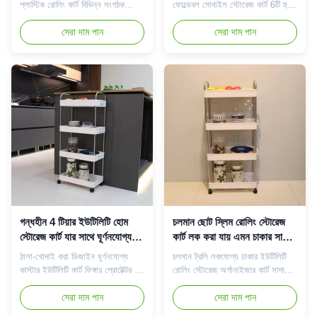
প্লাস্টিক রোলিং কার্ট বিভিন্ন সংগঠক
ফোল্ডেবল মোবাইল স্টোরেজ কার্ট 6টি হুক
নমনীয় 3 টিয়ার স্টোরেজ কার্ট: 3-স্তরের
সহ চলমান স্টোরেজ কার্ট: মজবুত প্লাস্টিক
স্লিম স্টোরেজ কার্ট স্টোরেজের জন্য
সেরা দাম পান
এবং স্টেইনলেস স্টীল নির্মাণ, দুটি
সেরা দাম পান
আপনার বাড়ির আঁটসাঁট জায়গায় ব্যবহার
অর্গনোমিক হ্যান্ডেল এবং চারটি 360°
করা যেতে পারে।পায়খানা, রান্নাঘর,
ঘূর্ণনযোগ্য কাস্টার আপনার জন্য এই
বাথরুম, গ্যারেজ, লন্ড্রি রুম, অফিস বা
স্টোরেজ কার্টটি যেখানে খুশি সরানো এবং
আপনার ওয়াশার এবং ড্রায়ারের মধ্যে
ব্যবহার করা সহজ করে তোলে, এটি
জন্য উপযুক্...
অমসৃণ মেঝেতে ...
গন্ধহীন 4 টিয়ার ইউটিলিটি হোম
চলমান ছোট স্লিম রোলিং স্টোরেজ
স্টোরেজ কার্ট যার সাথে ঘূর্ণনযোগ্য
কার্ট লক করা যায় এমন চাকার সাথে
কাস্টার ফাঁপা খোদাই করা হয়েছে
ঘন প্লাস্টিক
ঠালা-খোদাই করা ডিজাইন ঘূর্ণনযোগ্য
চলমান ট্রলি লকযোগ্য চাকার ইউটিলিটি
কাস্টার ইউটিলিটি কার্ট ফিঙ্গার প্রোটেক্টর সহ
রোলিং স্টোরেজ অর্গানাইজার কার্ট সাদা
চলমান স্টোরেজ কার্ট: মজবুত প্লাস্টিক
এবং ফাঁপা-আউট নীচের নকশা, চেহারা
এবং স্টেইনলেস স্টীল নির্মাণ, দুটি
সেরা দাম পান
সহজ এবং সুন্দর, ঝুড়ি আকৃতির শেলফ ভাল
সেরা দাম পান
অর্গনোমিক হ্যান্ডেল এবং চারটি 360°
নিষ্কাশন আছে, পরিষ্কার করা সহজ, এবং