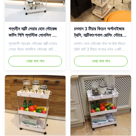
গন্ধহীন মাল্টি লেয়ার হোম স্টোরেজ
চলমান 3 টিয়ার কিচেন অর্গানাইজার
কার্টস পিপি প্লাস্টিক সোনসিল স্লিম
ট্রলি, মাল্টিফাংশনাল রোলিং স্টোরেজ
ফ্যাশনেবল
কার্ট
গৃহস্থালী গ্যারেজ স্টোরেজ মাল্টি-লেয়ার
চলমান হোম স্টোরেজ র্যাক সংগঠক কিচেন
শেল্ফ স্লিম প্লাস্টিক স্টোরেজ কার্ট
ট্রলি কার্ট 3 টিয়ার পণ্যের বর্ণনা একটি
পণ্যের বর্ণনা একটি স্টোরেজ কার্ট আপনাকে
স্টোরেজ কার্ট আপনাকে অনেক কিছু
অনেক কিছু সমাধান করতে সাহায্য করতে
সেরা দাম পান
সমাধান করতে সাহায্য করতে পারে।এটি
সেরা দাম পান
পারে।এটি দিয়ে আপনি স্টোরেজ কার্টে
দিয়ে, আপনি স্টোরেজ কার্টে সবকিছু সঞ্চয়
সবকিছু সংরক্ষণ করতে পারেন।চার-স্তরের
করতে পারেন।তিন-স্তরের নকশাটি
নকশাটি ঘূর্ণায়মান চাকার সাথে সজ্জিত।এটি
ঘূর্ণায়মান চাকার সাথে সজ্জিত।এটি খুব
খুব সংকীর্ণ জায়গায় টানা এবং বের কর...
সংকীর্ণ জায়গায় টানা এবং বের করা যেতে
পারে।এটি খুব ...