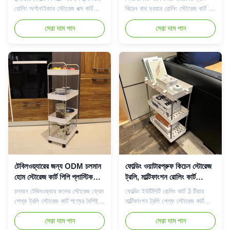
রোলিং অর্গানাইজার স্টোরেজ বক্স কার্ট
কিচেন বাথ ড্রয়ার রোলিং স্টোরেজ কার্ট খুব
পণ্যের বৈশিষ্ট্য: 1. ভাঁজযোগ্য নকশা,
বেশি জায়গা দখল না করে, এই রোলিং
সমাবেশের প্রয়োজন নেই। 2. এটা
সেরা দাম পান
কার্টটি একটি বুদ্ধিমান পছন্দ হবে আপনি
সেরা দাম পান
রান্নাঘর, বসার ঘর, বেডরুমে ব্যবহার করা
এটিকে একটি জায়গায় রাখবেন কিনা সরু
যেতে পারে। 3. 360 ডিগ্রী ঘূর্ণন এবং
করিডোর, ছোট রান্নাঘর, ছোট বাথরুম, বা
সরানো সহজ. 4. খুব স্থিতিশীল এবং লোড
আপনার পাশের টেবিলের পাশে।3 স্তর
শক্তিশালী. বিক্রয় বিন্দু: 1. উজ্জ্বল এবং
বাথরুমের তোয়ালে, টয়লেট পেপার, শ্যাম্পু
পর...
এবং ...
টেবিলওয়্যারের জন্য ODM চলমান
ফোল্ডিং ওয়াটারপ্রুফ কিচেন স্টোরেজ
হোম স্টোরেজ কার্ট পিপি প্লাস্টিক
ট্রলি, মাল্টিফাংশন রোলিং কার্ট
মাল্টিসসিন ব্যবহারিক ব্যবহার করুন
অর্গানাইজার
চলমান টেবিলওয়্যার ফলের স্টোরেজ ফ্রেম
ফোল্ডিং ইউটিলিটি রোলিং কার্ট 3 টিয়ার
শেল্ফ ট্রলি স্টোরেজ কার্ট পণ্যের বৈশিষ্ট্য:
মাল্টিফাংশন ট্রলি শেল্ফ স্টোরেজ কার্ট
1. ভাঁজযোগ্য নকশা, সমাবেশের প্রয়োজন
পণ্যের বৈশিষ্ট্য: 1. ভাঁজযোগ্য নকশা,
নেই। 2. এটা রান্নাঘর, বসার ঘর,
সেরা দাম পান
সমাবেশের প্রয়োজন নেই। 2. এটা
সেরা দাম পান