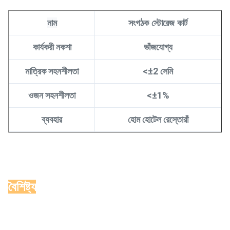
নাম
সংগঠক
স্টোরেজ
কার্ট
কার্যকরী নকশা
ভাঁজযোগ্য
মাত্রিক সহনশীলতা
<±2 সেমি
ওজন সহনশীলতা
<±1%
ব্যবহার
হোম হোটেল রেস্তোরাঁ
বৈশিষ্ট্য