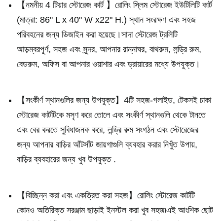
【নমনীয় 4 টিয়ার স্টোরেজ কার্ট 】রোলিং স্লিম স্টোরেজ ইউটিলিটি কার্ট
(মাত্রা: 86'' L x 40" W x22" H.) স্থান সংরক্ষণ এবং সহজ
পরিবহনের জন্য ডিজাইন করা হয়েছে।সাদা স্টোরেজ ট্রলিটি
আড়ম্বরপূর্ণ, সহজ এবং সুন্দর, আপনার রান্নাঘর, বাথরুম, লন্ড্রি রুম,
বেডরুম, অফিস বা আপনার ওয়াশার এবং ড্রায়ারের মধ্যে উপযুক্ত।
【সংকীর্ণ স্থানগুলির জন্য উপযুক্ত】4টি সহজ-গলাইড, টেকসই চাকা
স্টোরেজ কার্টটিকে মসৃণ করে তোলে এবং সংকীর্ণ স্থানগুলি থেকে টানতে
এবং বের করতে সুবিধাজনক করে, লন্ড্রি রুম সংগঠন এবং স্টোরেজের
জন্য আপনার বাড়ির আঁটসাঁট জায়গাগুলি ব্যবহার করার নিখুঁত উপায়,
বাড়ির ব্যবহারের জন্য খুব উপযুক্ত .
【বিচ্ছিন্ন করা এবং একত্রিত করা সহজ】রোলিং স্টোরেজ কার্টটি
কোনও অতিরিক্ত সরঞ্জাম ছাড়াই ইনস্টল করা খুব সহজ৷এই আংশিক ছোট