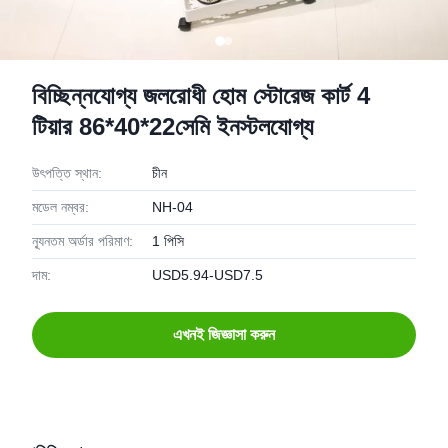
বিচ্ছিন্নযোগ্য জলরোধী হোম স্টোরেজ কার্ট 4
টিয়ার 86*40*22সেমি ইনস্টলযোগ্য
উৎপত্তি স্থান:
চীন
মডেল নম্বর:
NH-04
ন্যূনতম অর্ডার পরিমাণ:
1 পিসি
দাম:
USD5.94-USD7.5
এখনই জিজ্ঞাসা করুন