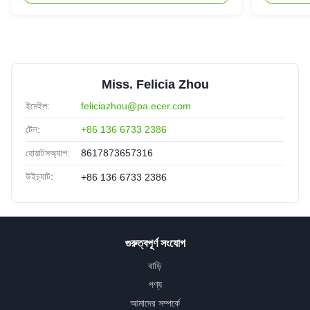
Miss. Felicia Zhou
ইমেইল:
feliciazhou@pa.ecer.com
টেল:
+86 136 6733 2386
হোয়াটসঅ্যাপ:
8617873657316
উইচ্যাট:
+86 136 6733 2386
গুরুত্বপূর্ণ সংযোগ
বাড়ি
পণ্য
আমাদের সম্পর্কে