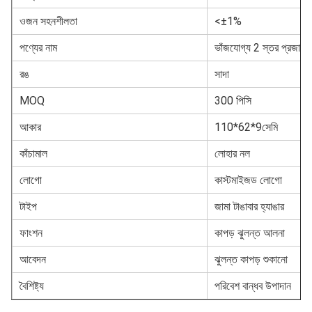
ওজন সহনশীলতা
<±1%
পণ্যের নাম
ভাঁজযোগ্য 2 স্তর প্রজাপত
রঙ
সাদা
MOQ
300 পিসি
আকার
110*62*9সেমি
কাঁচামাল
লোহার নল
লোগো
কাস্টমাইজড লোগো
টাইপ
জামা টাঙাবার হ্যাঙার
ফাংশন
কাপড় ঝুলন্ত আলনা
আবেদন
ঝুলন্ত কাপড় শুকানো
বৈশিষ্ট্য
পরিবেশ বান্ধব উপাদান