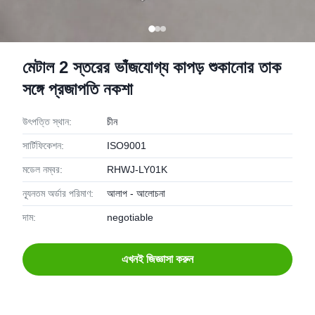
মেটাল 2 স্তরের ভাঁজযোগ্য কাপড় শুকানোর তাক
সঙ্গে প্রজাপতি নকশা
উৎপত্তি স্থান:
চীন
সার্টিফিকেশন:
ISO9001
মডেল নম্বর:
RHWJ-LY01K
ন্যূনতম অর্ডার পরিমাণ:
আলাপ - আলোচনা
দাম:
negotiable
এখনই জিজ্ঞাসা করুন