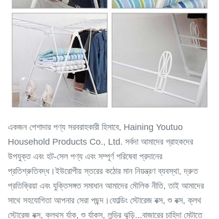
একজন পেশাদার পণ্য সরবরাহকারী হিসাবে, Haining Youtuo
Household Products Co., Ltd. সর্বদা আমাদের গ্রাহকদের
উপযুক্ত এবং হট-সেল পণ্য এবং সম্পূর্ণ পরিষেবা প্রদানের
প্রতিশ্রুতিবদ্ধ।ইউরোপীয় স্তরের কঠোর মান নিয়ন্ত্রণ ব্যবস্থা, দ্রুত
প্রতিক্রিয়া এবং যুক্তিসঙ্গত সমাধান আমাদের মৌলিক নীতি, তাই আমাদের
সাথে সহযোগিতা আপনার সেরা পছন্দ।ফোল্ডিং স্টোরেজ বক্স, শু বক্স, ক্লথ
স্টোরেজ বক্স, ক্লথস র্যাক, শু র্যাকস, লন্ড্রি ঝুড়ি...বাজারের চাহিদা মেটাতে