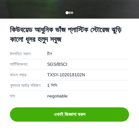
কিউবয়েড আধুনিক ভাঁজ প্লাস্টিক স্টোরেজ ঝুড়ি
কালো ধূসর হলুদ সবুজ
উৎপত্তি স্থান:
চীন
সার্টিফিকেশন:
SGS/BSCI
মডেল নম্বর:
TXSY-102018102N
ন্যূনতম অর্ডার পরিমাণ:
1 পিসি
দাম:
negotiable
এখনই জিজ্ঞাসা করুন