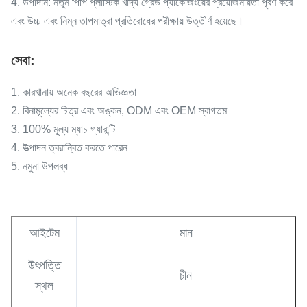
4. উপাদান: নতুন পিপি প্লাস্টিক খাদ্য গ্রেড প্যাকেজিংয়ের প্রয়োজনীয়তা পূরণ করে
এবং উচ্চ এবং নিম্ন তাপমাত্রা প্রতিরোধের পরীক্ষায় উত্তীর্ণ হয়েছে।
সেবা:
1. কারখানায় অনেক বছরের অভিজ্ঞতা
2. বিনামূল্যের চিত্র এবং অঙ্কন, ODM এবং OEM স্বাগতম
3. 100% মূল্য ম্যাচ গ্যারান্টি
4. উত্পাদন ত্বরান্বিত করতে পারেন
5. নমুনা উপলব্ধ
আইটেম
মান
উৎপত্তি
চীন
স্থল