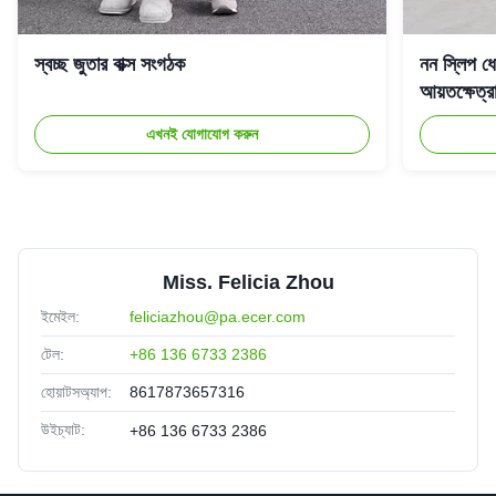
স্বচ্ছ জুতার বাক্স সংগঠক
নন স্লিপ ধো
আয়তক্ষেত্
এখনই যোগাযোগ করুন
Miss. Felicia Zhou
ইমেইল:
feliciazhou@pa.ecer.com
টেল:
+86 136 6733 2386
হোয়াটসঅ্যাপ:
8617873657316
উইচ্যাট:
+86 136 6733 2386