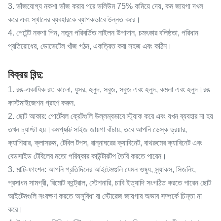
3. ভাঁজযোগ্য নকশা ভাঁজ করার পরে ভলিউম 75% কমিয়ে দেয়, কম জায়গা দখল
করে এবং স্থানের ব্যবহারকে ব্যাপকভাবে উন্নত করে।
4. পেটেন্ট নকশা পিন, নতুন পরিবর্তিত নাইলন উপাদান, চমৎকার বলিষ্ঠতা, পরিধান
প্রতিরোধের, ডোভেটেল খাঁজ গঠন, একত্রিত করা সহজ এবং কঠিন।
বিক্রয় বিন্দু:
1. রঙ-একাধিক রং: কালো, ধূসর, হলুদ, সবুজ, সবুজ এবং হলুদ, কমলা এবং হলুদ।রঙ
কাস্টমাইজেশন গ্রহণ করুন.
2. ছোট আকার: পোর্টেবল ক্রেটগুলি উল্লম্বভাবে স্ট্যাক করে এবং যখন ব্যবহার না হয়
তখন চ্যাপ্টা হয়।কমপ্যাক্ট সাইজ জায়গা বাঁচায়, তবে আপনি ডেস্ক ড্রয়ার,
ক্যাশিয়ার, ক্লাসরুম, টেবিল টপস, রান্নাঘরের ক্যাবিনেট, বাথরুমের ক্যাবিনেট এবং
বেডসাইড টেবিলের মতো পরিষ্কার কাউন্টারটপ তৈরি করতে পারেন।
3. মাল্টি-ফাংশন: আপনি প্রতিদিনের আইটেমগুলি যেমন ওষুধ, স্ন্যাকস, সিজনিং,
প্রসাধন সামগ্রী, রিমোট কন্ট্রোল, স্টেশনারি, চাবি ইত্যাদি সংগঠিত করতে পারেন ছোট
আইটেমগুলি সংরক্ষণ করতে অসুবিধা বা স্টোরেজ জায়গার অভাব সম্পর্কে চিন্তা না
করে।