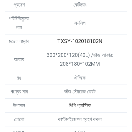
প্রদেশ
ঝেজিয়াং
পরিচিতিমুলক
সনসিল
নাম
মডেল নম্বার
TXSY-102018102N
300*200*120(40L) /
ভাঁজ আকার:
আকার
208*180*102MM
রঙ
ঐচ্ছিক
পণ্যের নাম
ভাঁজ স্টোরেজ ক্রেট
উপাদান
পিপি প্লাস্টিক
লোগো
কাস্টমাইজেশন গ্রহণ করুন