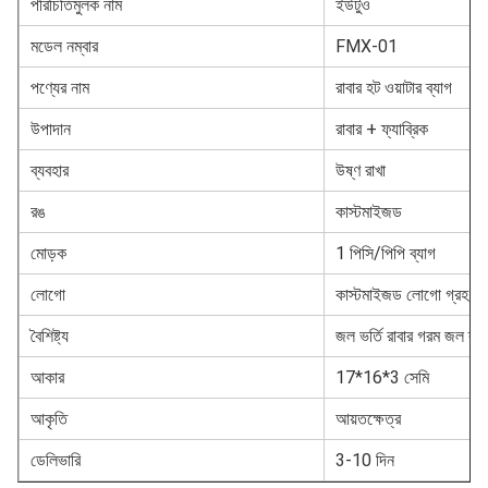
পরিচিতিমুলক নাম
ইউটুও
মডেল নম্বার
FMX-01
পণ্যের নাম
রাবার হট ওয়াটার ব্যাগ
উপাদান
রাবার + ফ্যাব্রিক
ব্যবহার
উষ্ণ রাখা
রঙ
কাস্টমাইজড
মোড়ক
1 পিসি/পিপি ব্যাগ
লোগো
কাস্টমাইজড লোগো গ্রহণ ক
বৈশিষ্ট্য
জল ভর্তি রাবার গরম জল ব্য
আকার
17*16*3 সেমি
আকৃতি
আয়তক্ষেত্র
ডেলিভারি
3-10 দিন