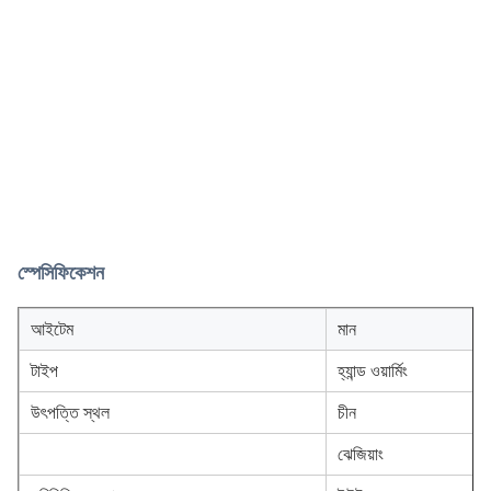
স্পেসিফিকেশন
আইটেম
মান
টাইপ
হ্যান্ড ওয়ার্মিং
উৎপত্তি স্থল
চীন
ঝেজিয়াং