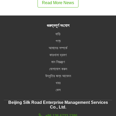
Read More News
গুরুত্বপূর্ণ সংযোগ
বাড়ি
পণ্য
আমাদের সম্পর্কে
কারখানা ভ্রমণ
মান নিয়ন্ত্রণ
যোগাযোগ করুন
উদ্ধৃতির জন্য আবেদন
খবর
কেস
Beijing Silk Road Enterprise Management Services
Co., Ltd.
+86 136 6733 2386