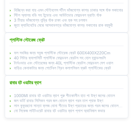
বিচ্ছিন্ন করা যায় এমন স্টেইনলেস স্টীল ভাঁজযোগ্য কাপড় চাকার সঙ্গে র্যাক শুকানোর
স্টিল অ্যালয় বডি সহ ইন্ডোর এবং আউটডোর ফোল্ডেবল ড্রাইং র্যাক
3 টিয়ার ভাঁজযোগ্য লন্ড্রি র্যাক চাকা এবং হুক সহ চলমান
জুতা ক্যাবিনেটের মেঝে আসবাবপত্র ভাঁজযোগ্য কাপড় শুকানোর রাক বহুমুখী
প্লাস্টিক স্টোরেজ ক্রেট
ফল সবজির জন্য সবুজ প্লাস্টিক স্টোরেজ ক্রেট 600X400X220Cm
40 লিটার ক্যাপাসিটি প্লাস্টিক ফোল্ডেবল ক্রেটস সহ হোল হ্যান্ডলগুলি
টার্নওভার এবং স্টোরেজের জন্য 40L প্লাস্টিক ক্রেটস ফোল্ডেবল মেশ ওয়াল
বাড়ির কেনাকাটার জন্য পোর্টেবল গ্রিন কলাপসিবল ফ্রুট প্লাস্টিকের ক্রেট
রাবার হট ওয়াটার ব্যাগ
1000Ml রাবার হট ওয়াটার ব্যাগ পুরু শীতকালীন হাত পা উষ্ণ জলের বোতল
জল ভর্তি রাবার সিলিকন গরম জল বোতল ব্যাগ গরম তাপ প্যাক উষ্ণ
লাল কুকুরছানা সান্তা ক্লজ বোনা শীতের উষ্ণ প্রচারের জন্য গরম জলের বোতল কভার
নো লিকেজ লাইটওয়েট রাবার হট ওয়াটার ব্যাগ প্লাশ অ্যানিমাল কভার