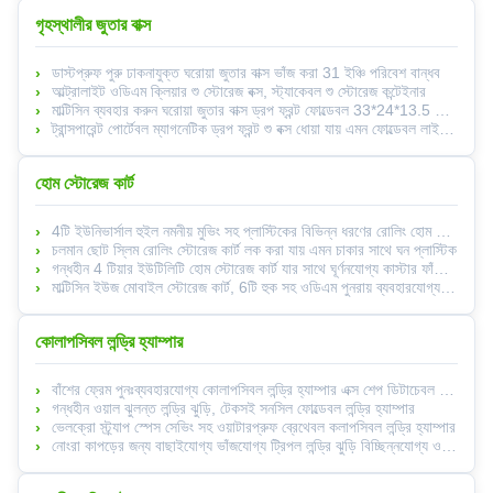
গৃহস্থালীর জুতার বাক্স
ডাস্টপ্রুফ পুরু ঢাকনাযুক্ত ঘরোয়া জুতার বাক্স ভাঁজ করা 31 ইঞ্চি পরিবেশ বান্ধব
আল্ট্রালাইট ওডিএম ক্লিয়ার শু স্টোরেজ বক্স, স্ট্যাকেবল শু স্টোরেজ কন্টেইনার
মাল্টিসিন ব্যবহার করুন ঘরোয়া জুতার বাক্স ড্রপ ফ্রন্ট ফোল্ডেবল 33*24*13.5 সেমি জায়গা বাঁচান
ট্রান্সপারেন্ট পোর্টেবল ম্যাগনেটিক ড্রপ ফ্রন্ট শু বক্স ধোয়া যায় এমন ফোল্ডেবল লাইটওয়েট
হোম স্টোরেজ কার্ট
4টি ইউনিভার্সাল হুইল নমনীয় মুভিং সহ প্লাস্টিকের বিভিন্ন ধরণের রোলিং হোম স্টোরেজ কার্ট
চলমান ছোট স্লিম রোলিং স্টোরেজ কার্ট লক করা যায় এমন চাকার সাথে ঘন প্লাস্টিক
গন্ধহীন 4 টিয়ার ইউটিলিটি হোম স্টোরেজ কার্ট যার সাথে ঘূর্ণনযোগ্য কাস্টার ফাঁপা খোদাই করা হয়েছে
মাল্টিসিন ইউজ মোবাইল স্টোরেজ কার্ট, 6টি হুক সহ ওডিএম পুনরায় ব্যবহারযোগ্য স্লিম কিচেন ট্রলি
কোলাপসিবল লন্ড্রি হ্যাম্পার
বাঁশের ফ্রেম পুনঃব্যবহারযোগ্য কোলাপসিবল লন্ড্রি হ্যাম্পার এক্স শেপ ডিটাচেবল অক্সফোর্ড কাপড়
গন্ধহীন ওয়াল ঝুলন্ত লন্ড্রি ঝুড়ি, টেকসই সনসিল ফোল্ডেবল লন্ড্রি হ্যাম্পার
ভেলক্রো স্ট্র্যাপ স্পেস সেভিং সহ ওয়াটারপ্রুফ ব্রেথেবল কলাপসিবল লন্ড্রি হ্যাম্পার
নোংরা কাপড়ের জন্য বাছাইযোগ্য ভাঁজযোগ্য ট্রিপল লন্ড্রি ঝুড়ি বিচ্ছিন্নযোগ্য ওজন 0.95 কেজি