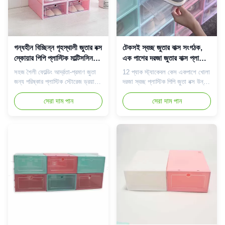
গন্ধহীন বিচ্ছিন্ন গৃহস্থালী জুতার বক্স
টেকসই স্বচ্ছ জুতার বাক্স সংগঠক,
স্কোয়ার পিপি প্লাস্টিক মাল্টিসসিন
এক পাশের দরজা জুতার বাক্স প্লাস্টিক
ব্যবহারিক ব্যবহার
স্টোরেজ
সহজ শৈলী ফোল্ডিং আর্দ্রতা-প্রমাণ জুতা
12 প্যাক স্ট্যাকেবল কেস একপাশে খোলা
জন্য পরিষ্কার প্লাস্টিক স্টোরেজ ড্রয়ার
দরজা স্বচ্ছ প্লাস্টিক পিপি জুতা বক্স উন্নত
শক্তিশালী স্থিতিশীলতা: প্রতিটি জুতার
উপকরণ: জুতা সংগঠক স্বাস্থ্যকর এবং অ-
স্টোরেজের মধ্যে সংযোগ বিন্দু রয়েছে, যা
সেরা দাম পান
বিষাক্ত পরিবেশ বান্ধব পিপি উপাদান দিয়ে
সেরা দাম পান
আশেপাশের জুতা সংগঠকদের সাথে সংযোগ
তৈরি, বলিষ্ঠ এবং টেকসই, শক্তিশালী
করতে পারে।আপনি উপরে এবং নীচে, বাম
জলরোধী ক্ষমতা এবং শক্তিশালী অ্যান্টি-
এবং ডান একত্রিত করতে পারেন।এই
ডিফর্মেশন ক্ষমতা রয়েছে।এটি হালকা এবং
নকশাটি পুরো জুতার বাক্সটিকে স্থিতিশীল
ভাঁজ করা সহজ। স্থিতিশীল এবং
রাখতে পার...
শক্তিশাল...