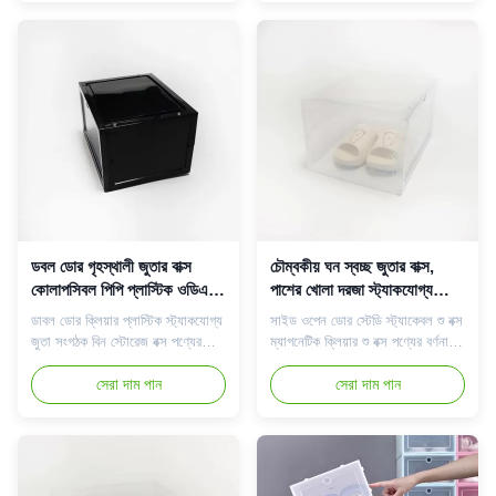
জিনিসগুলি এক জায়গায় রাখার একটি সহজ
সহজেই উল্লম্বভাবে স্ট্যাক করা যায় বা
উপায় চান, এই কমপ্যাক্ট, স্থান-
অনুভূমিকভাবে সাজানো যায়;এবং
সংরক্ষণকারী জুতার বাক্সগুলি ব্যবহার করা
অবশেষে, সবচেয়ে গুরুত্বপূর্ণ বৈশিষ্ট...
সহজ আর কিছুই নেই...
ডবল ডোর গৃহস্থালী জুতার বাক্স
চৌম্বকীয় ঘন স্বচ্ছ জুতার বাক্স,
কোলাপসিবল পিপি প্লাস্টিক ওডিএম
পাশের খোলা দরজা স্ট্যাকযোগ্য
ডাস্টপ্রুফ ওজন 0.9 কেজি
জুতার বিন
ডাবল ডোর ক্লিয়ার প্লাস্টিক স্ট্যাকযোগ্য
সাইড ওপেন ডোর স্টেডি স্ট্যাকেবল শু বক্স
জুতা সংগঠক বিন স্টোরেজ বক্স পণ্যের
ম্যাগনেটিক ক্লিয়ার শু বক্স পণ্যের বর্ণনা
বর্ণনা আমাদের স্বচ্ছ জুতার বাক্স আপনার
আমাদের স্বচ্ছ জুতার বাক্স আপনার জুতা
জুতা নিখুঁতভাবে সংরক্ষণ করতে পারে, তাই
সেরা দাম পান
নিখুঁতভাবে সংরক্ষণ করতে পারে, তাই
সেরা দাম পান
আপনাকে আর আপনার জুতা রাখার জন্য
আপনাকে আর আপনার জুতা রাখার জন্য
খুব বেশি জায়গা থাকার বিষয়ে চিন্তা করতে
খুব বেশি জায়গা থাকার বিষয়ে চিন্তা করতে
হবে না!আপনি স্পষ্টভাবে আপনার জুতা
হবে না!আপনি স্পষ্টভাবে আপনার জুতা
বসানো দেখতে এবং আপনার স্থান সংরক্ষণ
বসানো দেখতে এবং আপনার স্থান সংরক্ষণ
করত...
করতে ...