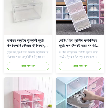
সানসিল গন্ধহীন গৃহস্থালী জুতার
ফোল্ডিং পিপি প্লাস্টিক কলাপসিবল
বাক্স স্নিকার্স স্টোরেজ স্ট্যাকযোগ্য
জুতার বাক্স টেকসই স্বচ্ছ ঘন পরিবেশ
স্বচ্ছ
বান্ধব
চুম্বক সহ ড্রপ ফ্রন্ট ক্লিয়ার স্ট্যাকযোগ্য
সংগঠক বাস্কেটবল স্পোর্টস জুতার জন্য
স্টোরেজ স্বচ্ছ এক্রাইলিক স্নিকার বক্স
ফোল্ডিং ক্লিয়ার ডিসপ্লে শু স্টোরেজ বক্স
কেস ঘর পরিপাটি রাখুন: ঘরের চারপাশে
পণ্যের বর্ণনা আপনি বাড়িতে জুতা সঞ্চয়
জুতা দেখে মন খারাপ?আমাদের জুতার বাক্স
সেরা দাম পান
করতে পারেন, আপনার জুতা, স্পোর্টস
সেরা দাম পান
চয়ন করুন, স্বচ্ছ নকশা নিশ্চিত করে যে
জুতা, হাই হিল ইত্যাদি বহু-কার্যকরী এবং
আপনার সংগ্রহটি সমস্ত কোণ থেকে
সর্বাঙ্গীণভাবে প্রদর্শন করতে পারেন এবং
প্রদর্শিত হবে, যাতে আপনি সহজেই সমস্ত
আমাদের স্বচ্ছ জুতার বাক্স ভাঁজ এবং
বাক্স না খুলেই সঠিক জুতা খুঁজে পেতে
একত্রিত করা যেতে পারে, যা ইনস্টল করা
পারে...
স...