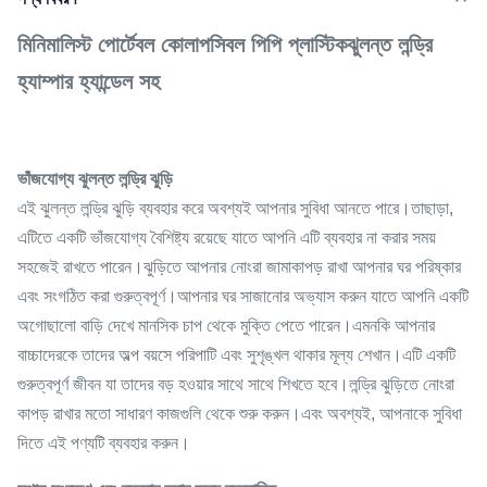
মিনিমালিস্ট পোর্টেবল কোলাপসিবল পিপি প্লাস্টিক
ঝুলন্ত লন্ড্রি
হ্যাম্পার
হ্যান্ডেল সহ
ভাঁজযোগ্য ঝুলন্ত লন্ড্রি ঝুড়ি
এই ঝুলন্ত লন্ড্রি ঝুড়ি ব্যবহার করে অবশ্যই আপনার সুবিধা আনতে পারে।তাছাড়া,
এটিতে একটি ভাঁজযোগ্য বৈশিষ্ট্য রয়েছে যাতে আপনি এটি ব্যবহার না করার সময়
সহজেই রাখতে পারেন।ঝুড়িতে আপনার নোংরা জামাকাপড় রাখা আপনার ঘর পরিষ্কার
এবং সংগঠিত করা গুরুত্বপূর্ণ।আপনার ঘর সাজানোর অভ্যাস করুন যাতে আপনি একটি
অগোছালো বাড়ি দেখে মানসিক চাপ থেকে মুক্তি পেতে পারেন।এমনকি আপনার
বাচ্চাদেরকে তাদের অল্প বয়সে পরিপাটি এবং সুশৃঙ্খল থাকার মূল্য শেখান।এটি একটি
গুরুত্বপূর্ণ জীবন যা তাদের বড় হওয়ার সাথে সাথে শিখতে হবে।লন্ড্রি ঝুড়িতে নোংরা
কাপড় রাখার মতো সাধারণ কাজগুলি থেকে শুরু করুন।এবং অবশ্যই, আপনাকে সুবিধা
দিতে এই পণ্যটি ব্যবহার করুন।