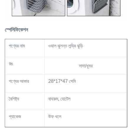
স্পেসিফিকেশন
পণ্যের নাম
ওয়াল ঝুলন্ত লন্ড্রি ঝুড়ি
রঙ
সাদা/ধূসর
পণ্যের আকার
28*17*47 সেমি
বৈশিষ্ট্য
বাথরুম, হোটেল
প্যাকেজ
উফ থলে