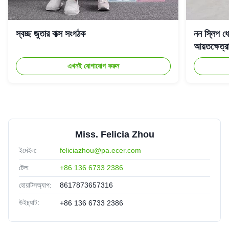
স্বচ্ছ জুতার বাক্স সংগঠক
নন স্লিপ ধো
আয়তক্ষেত্
এখনই যোগাযোগ করুন
Miss. Felicia Zhou
ইমেইল:
feliciazhou@pa.ecer.com
টেল:
+86 136 6733 2386
হোয়াটসঅ্যাপ:
8617873657316
উইচ্যাট:
+86 136 6733 2386