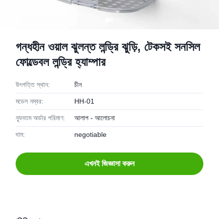
গন্ধহীন ওয়াল ঝুলন্ত লন্ড্রি ঝুড়ি, টেকসই সনসিল
ফোল্ডেবল লন্ড্রি হ্যাম্পার
উৎপত্তি স্থান:
চীন
মডেল নম্বর:
HH-01
ন্যূনতম অর্ডার পরিমাণ:
আলাপ - আলোচনা
দাম:
negotiable
এখনই জিজ্ঞাসা করুন