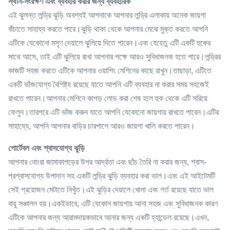
স্থান-সংরক্ষণ এবং ব্যবহার করার জন্য ব্যবহারিক
এই ঝুলন্ত লন্ড্রি ঝুড়ি অবশ্যই আপনাকে আপনার লন্ড্রি এলাকায় অনেক জায়গা
বাঁচাতে সাহায্য করতে পারে।ঝুড়ি থাকা থেকে আপনার মেঝে মুক্ত করতে আপনি
এটিকে যেকোনো মসৃণ দেয়ালে ঝুলিয়ে দিতে পারেন।এবং যেহেতু এটি একটি হুকের
সাথে আসে, তাই এটি ঝুলিয়ে রাখা আপনার পক্ষে আরও সুবিধাজনক হতে পারে।লন্ড্রির
কাজটি সহজ করতে এটিকে আপনার ওয়াশিং মেশিনের কাছে রাখুন।তাছাড়া, এটিতে
একটি ভাঁজযোগ্য বৈশিষ্ট্য রয়েছে যাতে আপনি এটি ব্যবহার না করার সময় সহজেই
রাখতে পারেন।আপনার মেশিনে কাপড় লোড করা শেষ হলে হুক থেকে এটি সরিয়ে
ফেলুন।তারপরে এটি ভাঁজ করুন যাতে আপনি যেকোনো জায়গায় রাখতে পারেন।এটির
সাহায্যে, আপনি আপনার বাড়ির চারপাশে আরও জায়গা খালি করতে পারেন।
পোর্টেবল এবং শ্বাসযোগ্য ঝুড়ি
আপনার নোংরা জামাকাপড়ের উপর আর্দ্রতা এবং ছাঁচ তৈরি না করার জন্য, শ্বাস-
প্রশ্বাসযোগ্য উপাদান সহ একটি লন্ড্রি ঝুড়ি ব্যবহার করা ভাল।এবং এই আইটেমটি
সেই প্রয়োজন মেটাতে নিখুঁত।এই ঝুড়ির দেয়ালে খোলা এবং গর্ত রয়েছে যাতে ভাল
বায়ু সঞ্চালন হয়।একইভাবে, এটি যেকোন জায়গায় আনা সহজ এবং সুবিধাজনক কারণ
এটিকে আপনার জন্য আরামদায়কভাবে আনার জন্য একটি হ্যান্ডেল রয়েছে।এখন,