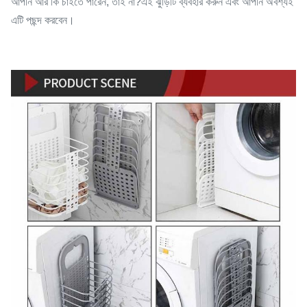
আপনি আর কি চাইতে পারেন, তাই না?এই ঝুড়িটি ব্যবহার করুন এবং আপনি অবশ্যই
এটি পছন্দ করবেন।