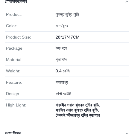
স্পেসিফিকেশন
Product:
ঝুলন্ত লন্ড্রি ঝুড়ি
Color:
সাদা/ধূসর
Product Size:
28*17*47CM
Package:
উফ থলে
Material:
প্লাস্টিক
Weight:
0.4 কেজি
Feature:
ফলযোগ্য
Design:
ফাঁপা আউট
High Light:
গন্ধহীন ওয়াল ঝুলন্ত লন্ড্রি ঝুড়ি
,
সনসিল ওয়াল ঝুলন্ত লন্ড্রি ঝুড়ি
,
টেকসই ভাঁজযোগ্য লন্ড্রি হ্যাম্পার
পণ্য বিবরণ