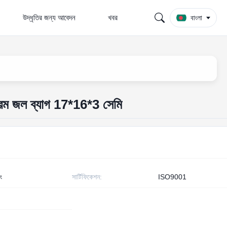
উদ্ধৃতির জন্য আবেদন
খবর
বাংলা
 গরম জল ব্যাগ 17*16*3 সেমি
ং
সার্টিফিকেশন:
ISO9001