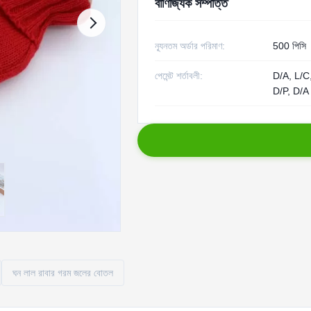
বাণিজ্যিক সম্পত্তি
ন্যূনতম অর্ডার পরিমাণ:
500 পিসি
পেমেন্ট শর্তাবলী:
D/A, L/C, ও
D/P, D/A
ঘন লাল রাবার গরম জলের বোতল