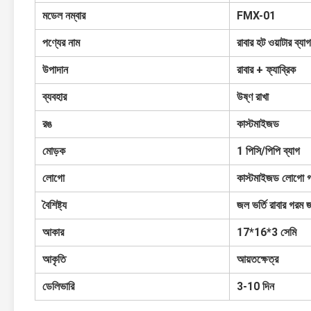
মডেল নম্বার
FMX-01
পণ্যের নাম
রাবার হট ওয়াটার ব্যাগ
উপাদান
রাবার + ফ্যাব্রিক
ব্যবহার
উষ্ণ রাখা
রঙ
কাস্টমাইজড
মোড়ক
1 পিসি/পিপি ব্যাগ
লোগো
কাস্টমাইজড লোগো গ
বৈশিষ্ট্য
জল ভর্তি রাবার গরম 
আকার
17*16*3 সেমি
আকৃতি
আয়তক্ষেত্র
ডেলিভারি
3-10 দিন