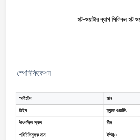
হট-ওয়াটার ব্যাগ সিলিকন হট ও
স্পেসিফিকেশন
আইটেম
মান
টাইপ
হ্যান্ড ওয়ার্মিং
উৎপত্তি স্থল
চীন
পরিচিতিমুলক নাম
ইউটুও