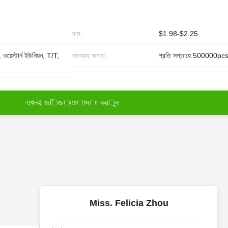
দাম:
$1.98-$2.25
য়েস্টার্ন ইউনিয়ন, T/T,
সরবরাহ ক্ষমতা:
প্রতি সপ্তাহে 500000pc
এ
খ
ন
ই
জ
ি
জ
্
ঞ
া
স
া
ক
র
ু
ন
Miss. Felicia Zhou