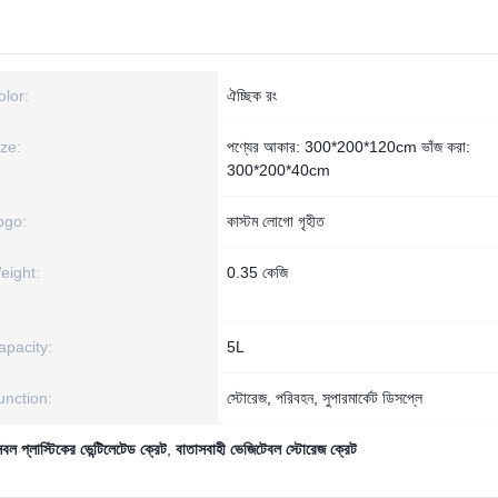
olor:
ঐচ্ছিক রং
ize:
পণ্যের আকার: 300*200*120cm ভাঁজ করা:
300*200*40cm
ogo:
কাস্টম লোগো গৃহীত
eight:
0.35 কেজি
apacity:
5L
unction:
স্টোরেজ, পরিবহন, সুপারমার্কেট ডিসপ্লে
বল প্লাস্টিকের ভেন্টিলেটেড ক্রেট
,
বাতাসবাহী ভেজিটেবল স্টোরেজ ক্রেট