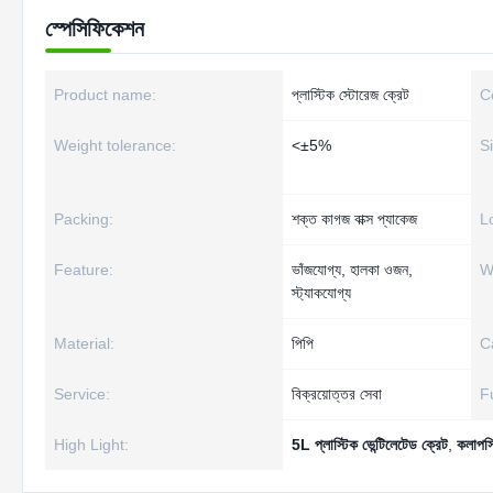
স্পেসিফিকেশন
Product name:
প্লাস্টিক স্টোরেজ ক্রেট
C
Weight tolerance:
<±5%
S
Packing:
শক্ত কাগজ বাক্স প্যাকেজ
L
Feature:
ভাঁজযোগ্য, হালকা ওজন,
W
স্ট্যাকযোগ্য
Material:
পিপি
C
Service:
বিক্রয়োত্তর সেবা
F
High Light:
5L প্লাস্টিক ভেন্টিলেটেড ক্রেট
,
কলাপসি