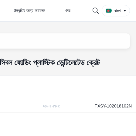
উদ্ধৃতির জন্য আবেদন
খবর
বাংলা
ল ফোল্ডিং প্লাস্টিক ভেন্টিলেটেড ক্রেট
মডেল নম্বর:
TXSY-102018102N