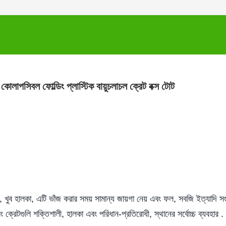
লাপসিবল ফোল্ডিং প্লাস্টিক বায়ুচলাচল ক্রেট বক্স টোট
ুব হালকা, এটি ভাঁজ করার সময় সামান্য জায়গা নেয় এবং ফল, সবজি ইত্যাদি সং
রেটগুলি শক্তিশালী, হালকা এবং পরিধান-প্রতিরোধী, স্থানের সর্বোচ্চ ব্যবহার .