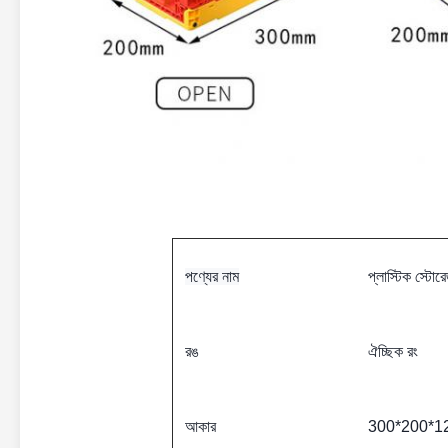
পণ্যের নাম
প্লাস্টিক স্টোর
ঐচ্ছিক রং
রঙ
আকার
300*200*12