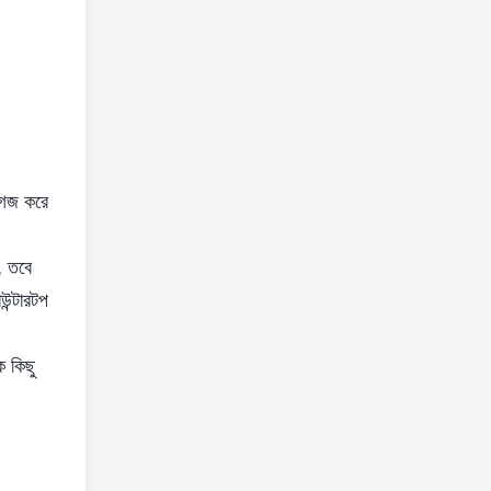
জগজ করে
, তবে
উন্টারটপ
ক কিছু