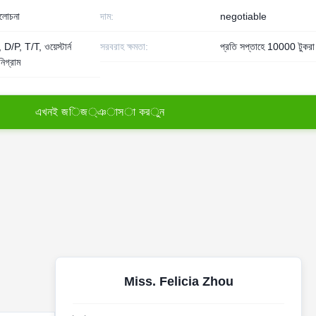
লোচনা
দাম:
negotiable
D/P, T/T, ওয়েস্টার্ন
সরবরাহ ক্ষমতা:
প্রতি সপ্তাহে 10000 টুকরা
নিগ্রাম
এ
খ
ন
ই
জ
ি
জ
্
ঞ
া
স
া
ক
র
ু
ন
Miss. Felicia Zhou