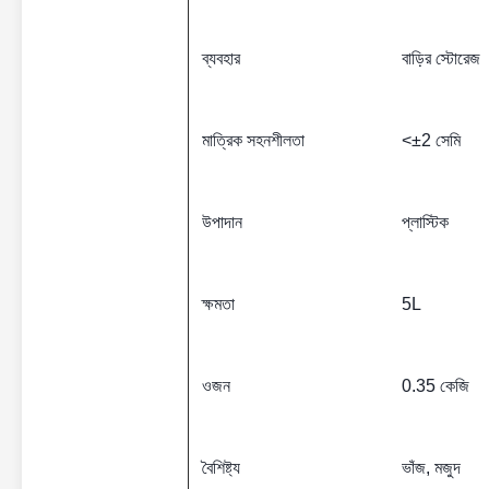
ব্যবহার
বাড়ির স্টোরেজ
মাত্রিক সহনশীলতা
<±2 সেমি
উপাদান
প্লাস্টিক
ক্ষমতা
5L
ওজন
0.35 কেজি
বৈশিষ্ট্য
ভাঁজ, মজুদ