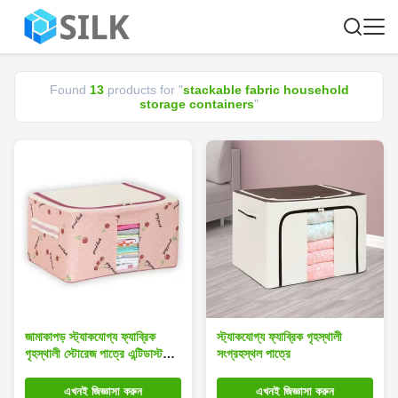
Found
13
products for "
stackable fabric household
storage containers
"
জামাকাপড় স্ট্যাকযোগ্য ফ্যাব্রিক
স্ট্যাকযোগ্য ফ্যাব্রিক গৃহস্থালী
গৃহস্থালী স্টোরেজ পাত্রে এন্টিডাস্ট
সংগ্রহস্থল পাত্রে
বহনযোগ্য ওজন 1.4 কেজি
এখনই জিজ্ঞাসা করুন
এখনই জিজ্ঞাসা করুন