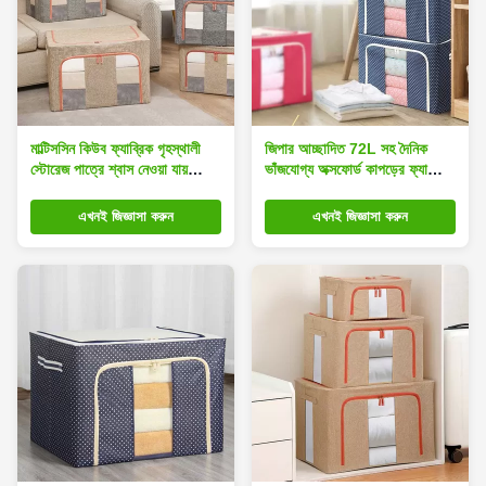
মাল্টিসসিন কিউব ফ্যাব্রিক গৃহস্থালী
জিপার আচ্ছাদিত 72L সহ দৈনিক
স্টোরেজ পাত্রে শ্বাস নেওয়া যায়
ভাঁজযোগ্য অক্সফোর্ড কাপড়ের ফ্যাব্রিক
23.6*16.5*15.7ইঞ্চি
পরিবারের স্টোরেজ পাত্র
এখনই জিজ্ঞাসা করুন
এখনই জিজ্ঞাসা করুন