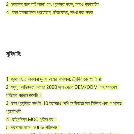
3. শুকানোর জায়গাটি লম্বা এবং প্রশস্ত করুন, আরও ব্যবহারিক
4. কোন ইনস্টলেশন প্রয়োজন, ভাঁজযোগ্য, সঞ্চয় করা সহজ
সুবিধাদি:
1. প্রথম হাত কারখানা মূল্য: আমরা কারখানা, ট্রেডিং কোম্পানি না.
2. সমৃদ্ধ অভিজ্ঞতা: আমরা 2000 সাল থেকে OEM/ODM এবং সমাবেশ 
পরিষেবা প্রদান করেছি।
3. ভাল প্রযুক্তি সমর্থন: 10 বছরেরও বেশি অভিজ্ঞতা সহ সিনিয়র এবং পেশাদার 
প্রকৌশলী
4. ছোট/নিম্ন MOQ গৃহীত হয়।
5. প্রসবের আগে 100% পরিদর্শন।