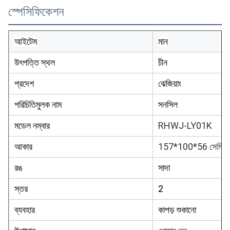
স্পেসিফিকেশন
আইটেম
মান
উৎপত্তি স্থল
চীন
প্রদেশ
ঝেজিয়াং
পরিচিতিমুলক নাম
সনসিল
মডেল নম্বার
RHWJ-LY01K
আকার
157*100*56 সেমি
রঙ
সাদা
স্তর
2
ব্যবহার
কাপড় শুকানো