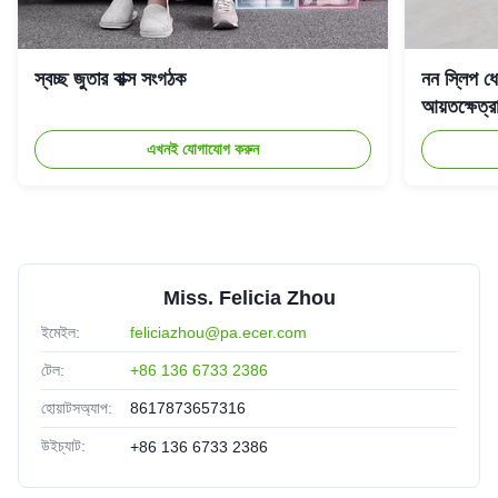
স্বচ্ছ জুতার বাক্স সংগঠক
নন স্লিপ ধো
আয়তক্ষেত্
এখনই যোগাযোগ করুন
Miss. Felicia Zhou
ইমেইল:
feliciazhou@pa.ecer.com
টেল:
+86 136 6733 2386
হোয়াটসঅ্যাপ:
8617873657316
উইচ্যাট:
+86 136 6733 2386