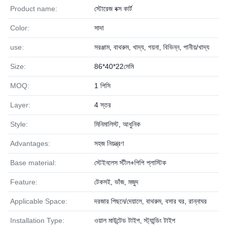
Product name:
স্টোরেজ বক্স কার্ট
Color:
সাদা
use:
সরঞ্জাম, বাথরুম, খাদ্য, গয়না, বিভিন্ন, পানীয়/খাদ্য
Size:
86*40*22সেমি
MOQ:
1 পিসি
Layer:
4 স্তর
Style:
মিনিমালিস্ট, আধুনিক
Advantages:
সহজ নিয়ন্ত্রণ
Base material:
স্টেইনলেস স্টীল+পিপি প্লাস্টিক
Feature:
টেকসই, ভাঁজ, মজুদ
Applicable Space:
দরজার পিছনে/দেয়ালে, বাথরুম, বসার ঘর, রান্নাঘর
Installation Type:
ওয়াল মাউন্টেড টাইপ, স্ট্যান্ডিং টাইপ