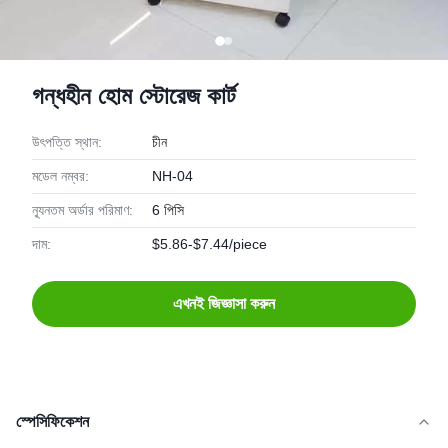
গন্ধহীন হোম স্টোরেজ কার্ট
উৎপত্তি স্থান:
চীন
মডেল নম্বর:
NH-04
ন্যূনতম অর্ডার পরিমাণ:
6 পিসি
দাম:
$5.86-$7.44/piece
এখনই জিজ্ঞাসা করুন
স্পেসিফিকেশন