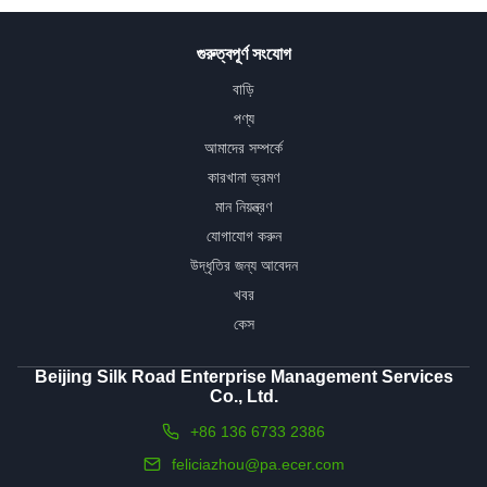
গুরুত্বপূর্ণ সংযোগ
বাড়ি
পণ্য
আমাদের সম্পর্কে
কারখানা ভ্রমণ
মান নিয়ন্ত্রণ
যোগাযোগ করুন
উদ্ধৃতির জন্য আবেদন
খবর
কেস
Beijing Silk Road Enterprise Management Services
Co., Ltd.
+86 136 6733 2386
feliciazhou@pa.ecer.com