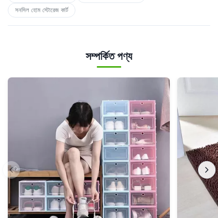
সনসিল হোম স্টোরেজ কার্ট
সম্পর্কিত পণ্য