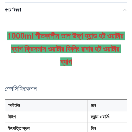
পণ্য বিবরণ
1000ml শীতকালীন তাপ উষ্ণ হ্যান্ড হট ওয়াটার 
ব্যাগ ক্রিসমাস ওয়াটার ফিলিং রাবার হট ওয়াটার 
ব্যাগ
স্পেসিফিকেশন
আইটেম
মান
টাইপ
হ্যান্ড ওয়ার্মিং
উৎপত্তি স্থল
চীন