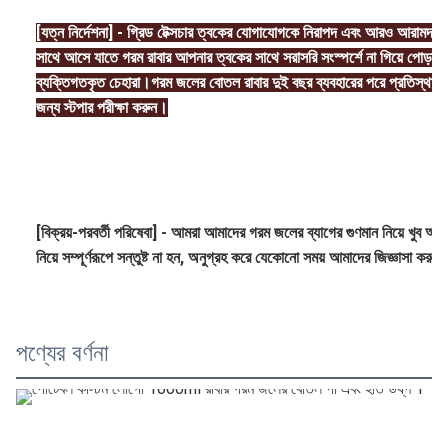
[যত্ন নির্দেশনা] - গ্রিড টেক্সচার ত্বকের যোগাযোগকে নিরাপদ এবং আরও আরামদায
সাথে আসে যাতে গরম রাবার আপনার ত্বকের সাথে সরাসরি সংস্পর্শে না গিয়ে পোড়ার 
ব্যক্তিগতকৃত চেহারা।গরম জলের বোতল রাবার দুই বছর ব্যবহারের পরে প্রতিস্থাপন 
জন্য স্টপার পরীক্ষা করুন।
[বিক্রয়-পরবর্তী পরিষেবা] - আমরা আমাদের গরম জলের ব্যাগের গুণমান নিয়ে খুব আ
নিয়ে সম্পূর্ণরূপে সন্তুষ্ট না হন, অনুগ্রহ করে যেকোনো সময় আমাদের জিজ্ঞাসা করুন!
পণ্যের বর্ণনা