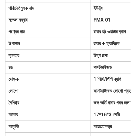
পরিচিতিমুলক নাম
ইউটুও
মডেল নম্বার
FMX-01
পণ্যের নাম
রাবার হট ওয়াটার ব্যাগ
উপাদান
রাবার + ফ্যাব্রিক
ব্যবহার
উষ্ণ রাখা
রঙ
কাস্টমাইজড
মোড়ক
1 পিসি/পিপি ব্যাগ
লোগো
কাস্টমাইজড লোগো গ্রহণ ক
বৈশিষ্ট্য
জল ভর্তি রাবার গরম জল ব্য
আকার
17*16*3 সেমি
আকৃতি
আয়তক্ষেত্র