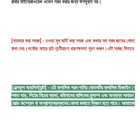
রাবার মাইক্রোওয়েভ ওভেন গরম করার জন্য উপযুক্ত নয়।
[ব্যবহার করা সহজ] - চওড়া মুখ ভর্তি করা সহজ এবং কভার সহ গরম জলের বোতলের অ্যা
বাধা দেয়।সর্বোচ্চ মাত্র দুই-তৃতীয়াংশ ধারণক্ষমতা পূরণ করুন।এটা স্বচ্ছ.ভিত
[হেল্পফুল অ্যাসিস্ট্যান্ট] - এই ক্লাসিক গরম পানির বোতলটির ক্লাসিক ডিজাইন।কালশিটে প
শক্ত ঘাড়, পিঠের নিচের ব্যাথা, মহিলাদের মাসিকের ক্র্যাম্প এবং অন্যান্য সাধারণ ব
কোল্ড কম্প্রেস বা অপ্রাপ্তবয়স্কদের ফোলা কমাতে দ্বিগুণ হতে পারে। আঘাতমায়