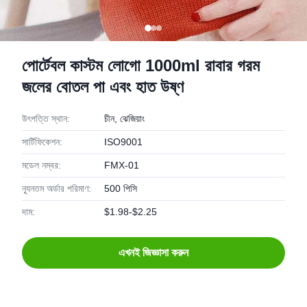
পোর্টেবল কাস্টম লোগো 1000ml রাবার গরম
জলের বোতল পা এবং হাত উষ্ণ
উৎপত্তি স্থান:
চীন, ঝেজিয়াং
সার্টিফিকেশন:
ISO9001
মডেল নম্বর:
FMX-01
ন্যূনতম অর্ডার পরিমাণ:
500 পিসি
দাম:
$1.98-$2.25
এখনই জিজ্ঞাসা করুন