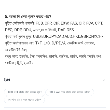
5. আমরা কি সেবা প্রদান করতে পারি?
গৃহীত ডেলিভারি শর্তাবলী: FOB, CFR, CIF, EXW, FAS, CIP, FCA, CPT, 
DEQ, DDP, DDU, এক্সপ্রেস ডেলিভারি, DAF, DES；
গৃহীত অর্থপ্রদান মুদ্রা: USD,EUR,JPY,CAD,AUD,HKD,GBP,CNY,CHF;
গৃহীত অর্থপ্রদানের ধরন: T/T, L/C, D/PD/A, ক্রেডিট কার্ড, পেপ্যাল, 
ওয়েস্টার্ন ইউনিয়ন;
কথ্য ভাষা: ইংরেজি, চীনা, স্প্যানিশ, জাপানি, পর্তুগিজ, জার্মান, আরবি, ফরাসি, রুশ, 
কোরিয়ান, হিন্দি, ইতালীয়
ট্যাগ
1000ml রাবার গরম জলের ব্যাগ
1000ml লাল রাবার গরম জলের বোতল
ঘন লাল রাবার গরম জলের বোতল