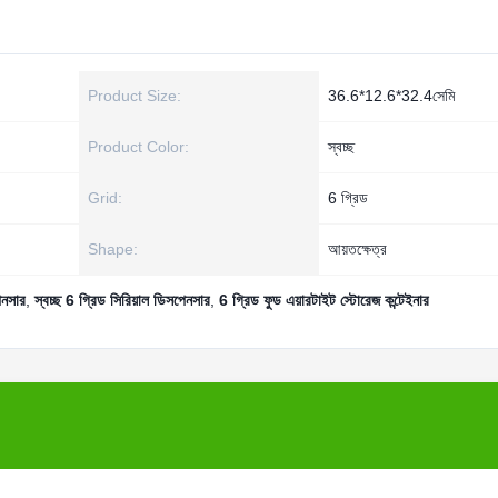
Product Size:
36.6*12.6*32.4সেমি
Product Color:
স্বচ্ছ
Grid:
6 গ্রিড
Shape:
আয়তক্ষেত্র
েনসার
,
স্বচ্ছ 6 গ্রিড সিরিয়াল ডিসপেনসার
,
6 গ্রিড ফুড এয়ারটাইট স্টোরেজ কন্টেইনার