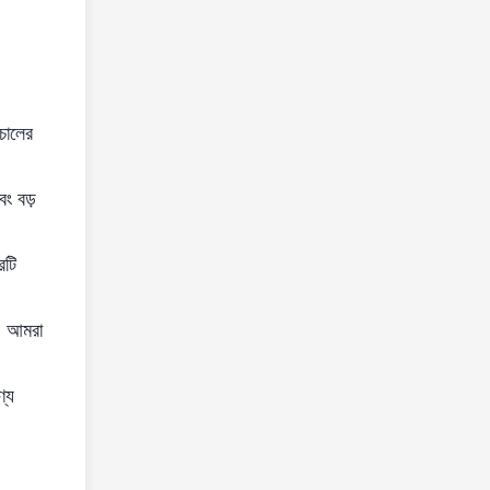
 চালের
বং বড়
রটি
ন, আমরা
ণ্য