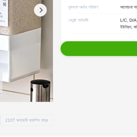
ন্যূনতম অর্ডার পরিমাণ:
আলোচনা সাপ
পেমেন্ট শর্তাবলী:
L/C, D/A, 
ইউনিয়ন, মা
210T জলরোধী ক্যাম্পিং মাদুর