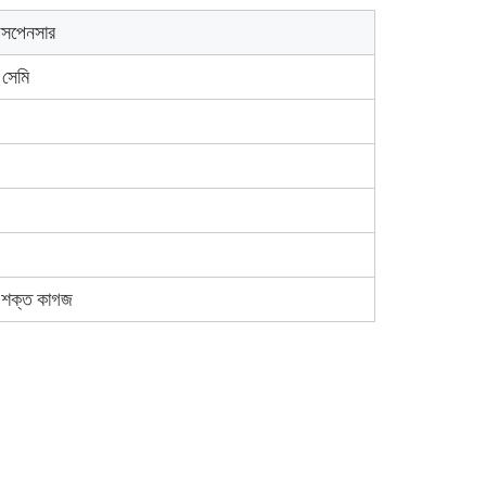
ডিসপেনসার
সেমি
 + শক্ত কাগজ