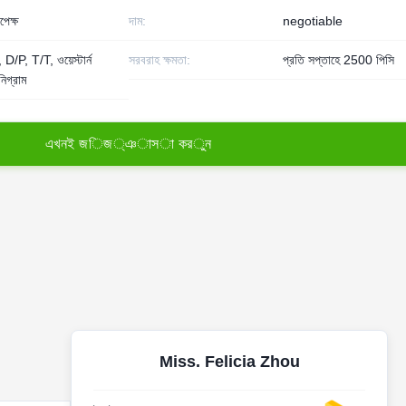
েক্ষ
দাম:
negotiable
D/P, T/T, ওয়েস্টার্ন
সরবরাহ ক্ষমতা:
প্রতি সপ্তাহে 2500 পিসি
নিগ্রাম
এ
খ
ন
ই
জ
ি
জ
্
ঞ
া
স
া
ক
র
ু
ন
Miss. Felicia Zhou